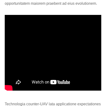
opportunitatem maiorem praebent ad eius evolutionem.
Technologia counter-UAV lata applicatione expectationes