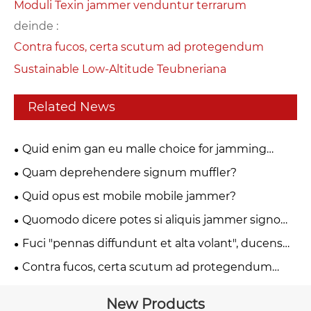
Moduli Texin jammer venduntur terrarum
deinde :
Contra fucos, certa scutum ad protegendum
Sustainable Low-Altitude Teubneriana
Related News
Quid enim gan eu malle choice for jamming
ignavia?
Quam deprehendere signum muffler?
Quid opus est mobile mobile jammer?
Quomodo dicere potes si aliquis jammer signo
utitur?
Fuci "pennas diffundunt et alta volant", ducens
technologiam futuri
Contra fucos, certa scutum ad protegendum
Sustainable Low-Altitude Teubneriana
New Products