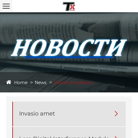
Home
News
Industria nuntium
Invasio amet
