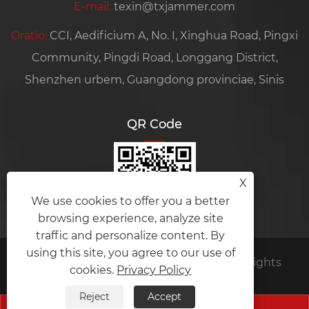
E-mail:
texin@txjammer.com
Oratio:
CCI, Aedificium A, No. I, Xinghua Road, Pingxi
Community, Pingdi Road, Longgang District,
Shenzhen urbem, Guangdong provinciae, Sinis
QR Code
X
We use cookies to offer you a better
browsing experience, analyze site
traffic and personalize content. By
using this site, you agree to our use of
Copyright © 2024 Amplifier module All Rights
cookies.
Privacy Policy
Reserved.
Reject
Accept
Links
Sitemap
RSS
XML
Privacy Policy