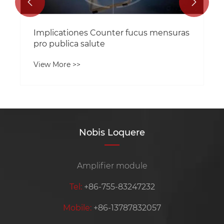


Implicationes Counter fucus mensuras
pro publica salute
View More >>
Nobis Loquere
Amplifier module
Tel:
+86-755-83247232
Mobile:
+86-13787832057